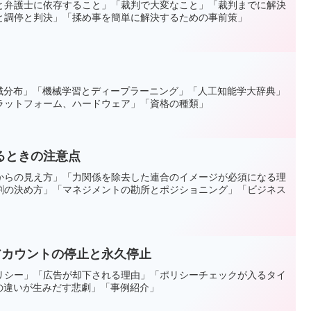
と弁護士に依存すること」「裁判で大変なこと」「裁判までに解決
と調停と判決」「揉め事を簡単に解決するための事前策」
領域分布」「機械学習とディープラーニング」「人工知能学大辞典」
ラットフォーム、ハードウェア」「資格の種類」
るときの注意点
からの見え方」「力関係を除去した連合のイメージが必須になる理
割の決め方」「マネジメントの勘所とポジショニング」「ビジネス
告アカウントの停止と永久停止
リシー」「広告が却下される理由」「ポリシーチェックが入るタイ
の違いが生みだす悲劇」「事例紹介」