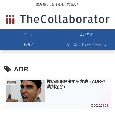
協力者による可能性は無限大！
ホーム
ビジネス
勉強会
ザ・コラボレーターとは
ADR
揉め事を解決する方法（ADRや
勉強会
裁判など）
2020.08.04