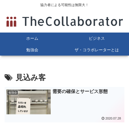
協力者による可能性は無限大！
ホーム
ビジネス
勉強会
ザ・コラボレーターとは
見込み客
需要の確保とサービス形態
勉強会
2020.07.28